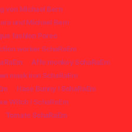
g von Michael Bern
ara und Michael Bern
ue fashion Porec
uction worker SchaRaEm
chaRaEm
Affe monkey SchaRaEm
en mask iron SchaRaEm
aEm
Hase Bunny I SchaRaEm
xe Witch I SchaRaEm
Tomate SchaRaEm