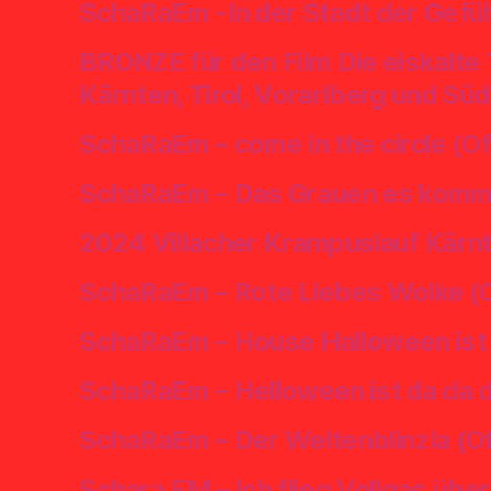
SchaRaEm -In der Stadt der Gefüh
BRONZE für den Film Die eiskalte
Kärnten, Tirol, Vorarlberg und Süd
SchaRaEm – come in the circle (Of
SchaRaEm – Das Grauen es kommt 
2024 Villacher Krampuslauf Kärnte
SchaRaEm – Rote Liebes Wolke (Of
SchaRaEm – House Halloween ist d
SchaRaEm – Helloween ist da da d
SchaRaEm – Der Weltenblinzla (Of
Schara EM – Ich flieg Vollgas übe