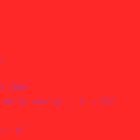
o
 SchaRaEm
park Funtana Croatia Istrien 2025
kvideo)