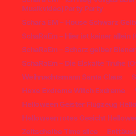
Musikvideo)Party Party
Schara EM – House Schwarz Gelbe
SchaRaEm – Hier ist keiner allein 
SchaRaEm – Scharz gelber Bienen
SchaRaEm – Die Eiskalte Truhe (O
Weihnachtsmann Santa Claus
S
Hexe Exdreme Witch Exdreme
Helloween Geister Flugzeug Hell
Helloween rotes Gesicht Hellowe
Zeitscheibe Time slice
Enttäus