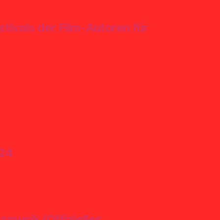
ivals der Film-Autoren für
024
smusik (Offizielles