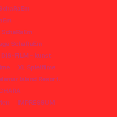
 SchaRaEm
RaEm
ps SchaRaEm
mage SchaRaEm
IS-FILM – kunst
ilme
XL Spielfilme
lamar Island Resort.
 SCHARA
rien
IMPRESSUM