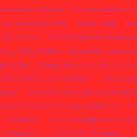
 in meinem Herzen“ – Der brandneue Son
en Herzen SchaRaEm
Ewige Liebe – Tam
Ente Duck
ZLATKO Butik moda Boutiq
Claun I SchaRaEm
Bauarbeiter constr
SchaRaEm
Schmetterling II butterfly S
s Auto funny car SchaRaEm
Maske Eis
aRaEm
Gesbenst Rot ghost red SchaR
Hexe Frau witch woman SchaRaEm
He
t SchaRaEm
Schmetterling SchaRaEm
R SchaRaEm
ROBOTOR SchaRaEm