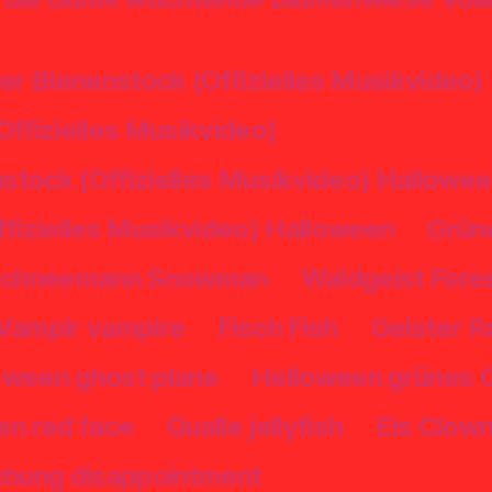
r Bienenstock (Offizielles Musikvideo)
(Offizielles Musikvideo)
stock (Offizielles Musikvideo) Hallowe
ffizielles Musikvideo) Halloween
Grüne
chneemann Snowman
Waldgeist Fores
Vampir vampire
Fisch Fish
Geister 
oween ghost plane
Helloween grünes G
en red face
Qualle jellyfish
Eis Clown
chung disappointment