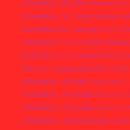
SchaRaEm – Ein Glas Prosecco im
SchaRaEm – Wir feiern auf der Ski
SchaRaEm Der rote glasierte Apfe
SchaRaEm – Du Fröhliche Weihnac
05.12.2025 Perchtenlauf & Krampu
Villacher Krampuslauf 28.11.2025
SchaRaEm – die Kuh sagt mu mu – 
SchaRaEm – All people have only o
SchaRaEm – All people have only on
SchaRaEm – Alle Menschen haben n