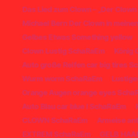
Das Lied zum Clown – „Der Clown
Michael Bern Der Clown in mein
Gelbes Etwas Something yellow
Clown Lustig SchaRaEm
König 
Auto große Reifen car big tires 
Wurm worm SchaRaEm
Lustige
Orange Augen orange eyes Sch
Auto Blau car blue I SchaRaEm
CLOWN SchaRaEm
Armeise an
EXTREM SchaRaEm
GELB HAA