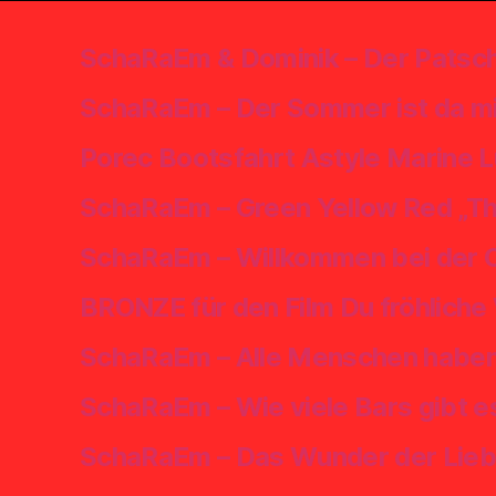
SchaRaEm & Dominik – Der Patsch
SchaRaEm – Der Sommer ist da mit
Porec Bootsfahrt Astyle Marine L
SchaRaEm – Green Yellow Red „The
SchaRaEm – Willkommen bei der Cl
BRONZE für den Film Du fröhlich
SchaRaEm – Alle Menschen haben n
SchaRaEm – Wie viele Bars gibt e
SchaRaEm – Das Wunder der Liebe e