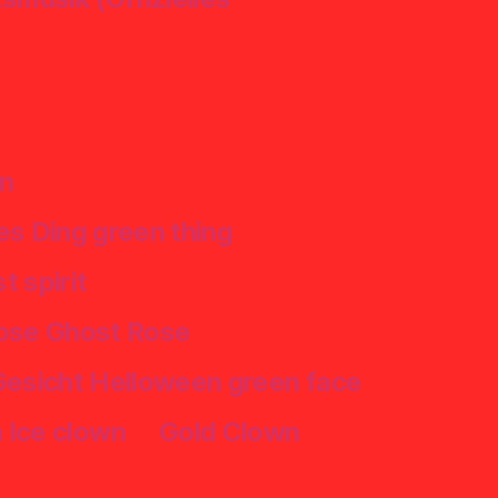
en
s Ding green thing
t spirit
Rose Ghost Rose
esicht Helloween green face
 Ice clown
Gold Clown