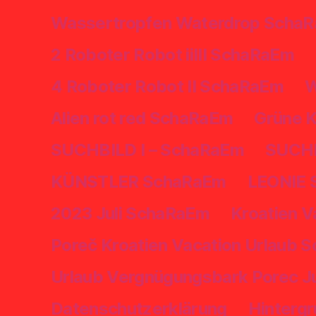
Wassertropfen Waterdrop Scha
2 Roboter Robot iiIII SchaRaEm
4 Roboter Robot II SchaRaEm
W
Alien rot red SchaRaEm
Grüne 
SUCHBILD I – SchaRaEm
SUCHB
KÜNSTLER SchaRaEm
LEONIE 
2023 Juli SchaRaEm
Kroatien V
Poreč Kroatien Vacation Urlaub S
Urlaub Vergnügungsbark Porec Ju
Datenschutzerklärung
Hinterg