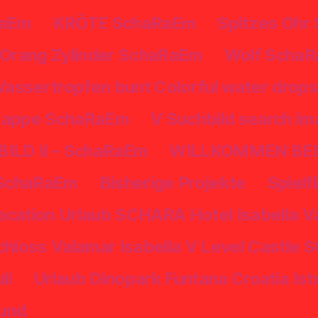
RaEm
KRÖTE SchaRaEm
Spitzes Ohr
Orang Zylinder SchaRaEm
Wolf Scha
assertropfen bunt Colorful water dro
Kappe SchaRaEm
V Suchbild search i
ILD II – SchaRaEm
WILLKOMMEN BEI D
SchaRaEm
Bisherige Projekte
Spielf
acation Urlaub SCHARA Hotel Isabella Va
chloss Valamar Isabella V Level Castle
li
Urlaub Dinopark Funtana Croatia Ist
rund