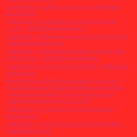
SchaRaEm – die Kuh sagt mu mu – Offizielles
Musikvideo
SchaRaEm – All people have only one Earth
crazy – Offizielles Musikvideo
SchaRaEm – All people have only one Earth life –
Offizielles Musikvideo
SchaRaEm – Alle Menschen haben nur die eine
Erde (Party) – Offizielles Musikvideo
SchaRaEm -In der Stadt der Gefühle- Offizielles
Musikvideo
BRONZE für den Film Die eiskalte Truhe von
Emanuel Schara SchaRaEm Festivals der Film-
Autoren für Kärnten, Tirol, Vorarlberg und
Südtirol Spittal an der Drau 2025
SchaRaEm – come in the circle (Offizielles
Musikvideo)
SchaRaEm – Das Grauen es kommt Offizielles
Musikvideo 2025