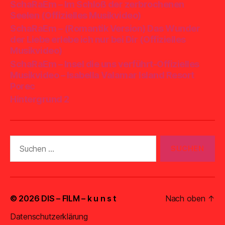
SchaRaEm – Im Schloß der zerbrochenen
Seelen (Offizielles Musikvideo)
SchaRaEm – (Romantik Version) Das Wunder
der Liebe erlebe ich nur bei Dir (Offizielles
Musikvideo)
SchaRaEm – Insel die uns verführt-Offizielles
Musikvideo – Isabella Valamar Island Resort
Porec
Hintergrund 2
Suchen
nach:
© 2026
DIS – FILM – k u n s t
Nach oben
↑
Datenschutzerklärung