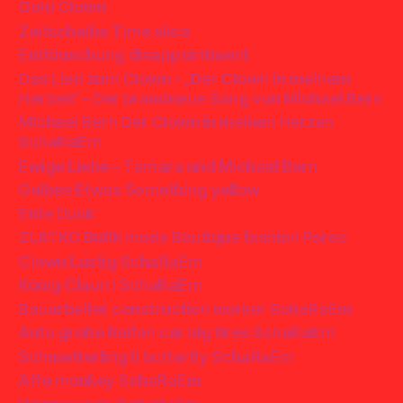
Gold Clown
Zeitscheibe Time slice
Enttäuschung disappointment
Das Lied zum Clown – „Der Clown in meinem
Herzen“ – Der brandneue Song von Michael Bern
Michael Bern Der Clown in meinen Herzen
SchaRaEm
Ewige Liebe – Tamara und Michael Bern
Gelbes Etwas Something yellow
Ente Duck
ZLATKO Butik moda Boutique fashion Porec
Clown Lustig SchaRaEm
König Claun I SchaRaEm
Bauarbeiter construction worker SchaRaEm
Auto große Reifen car big tires SchaRaEm
Schmetterling II butterfly SchaRaEm
Affe monkey SchaRaEm