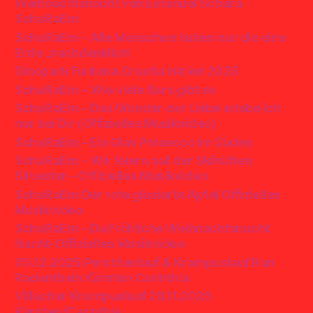
Weihnachtsnacht von Emanuel Schara
SchaRaEm
SchaRaEm – Alle Menschen haben nur die eine
Erde „nachdenklich“
Dinopark Funtana Croatia Istrien 2025
SchaRaEm – Wie viele Bars gibt es
SchaRaEm – Das Wunder der Liebe erlebe ich
nur bei Dir (Offizielles Musikvideo)
SchaRaEm – Ein Glas Prosecco im Süden
SchaRaEm – Wir feiern auf der Skihütten
Silvester – Offizielles Musikvideo
SchaRaEm Der rote glasierte Apfel Offizielles
Musikvideo
SchaRaEm – Du Fröhliche Weihnachtsnacht
Nacht-Offizielles Musikvideo
05.12.2025 Perchtenlauf & Krampuslauf Run
Radenthein Kärnten Carinthia
Villacher Krampuslauf 28.11.2025
Kärnten/Carinthia