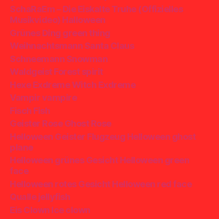
SchaRaEm – Die Eiskalte Truhe (Offizielles
Musikvideo) Halloween
Grünes Ding green thing
Weihnachtsmann Santa Claus
Schneemann Snowman
Waldgeist Forest spirit
Hexe Exdreme Witch Exdreme
Vampir vampire
Fisch Fish
Geister Rose Ghost Rose
Helloween Geister Flugzeug Helloween ghost
plane
Helloween grünes Gesicht Helloween green
face
Helloween rotes Gesicht Helloween red face
Qualle jellyfish
Eis Clown Ice clown