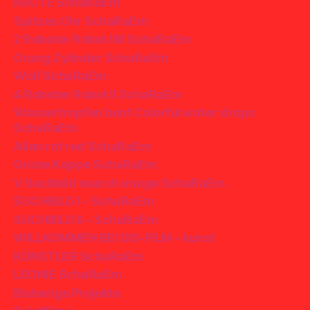
KRÖTE SchaRaEm
Spitzes Ohr SchaRaEm
2 Roboter Robot iiIII SchaRaEm
Orang Zylinder SchaRaEm
Wolf SchaRaEm
4 Roboter Robot II SchaRaEm
Wassertropfen bunt Colorful water drops
SchaRaEm
Alien rot red SchaRaEm
Grüne Kappe SchaRaEm
V Suchbild search image SchaRaEm
SUCHBILD I – SchaRaEm
SUCHBILD II – SchaRaEm
WILLKOMMEN BEI DIS-FILM – kunst
KÜNSTLER SchaRaEm
LEONIE SchaRaEm
Bisherige Projekte