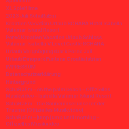
Spielfilme
XL Spielfilme
2023 Juli SchaRaEm
Kroatien Vacation Urlaub SCHARA Hotel Isabella
Valamar Island Resort.
Poreč Kroatien Vacation Urlaub Schloss
Valamar Isabella V Level Castle SCHARA
Urlaub Vergnügungsbark Porec Juli
Urlaub Dinopark Funtana Croatia Istrien
IMPRESSUM
Datenschutzerklärung
Hintergrund
SchaRaEm – on the palm beach – Offizielles
Musikvideo – Isabella Valamar Island Resort
SchaRaEm – Die Sonneninsel unserer der
Träume (Offizielles Musikvideo)
SchaRaEm – jump jump until morning –
Offizielles Musikvideo