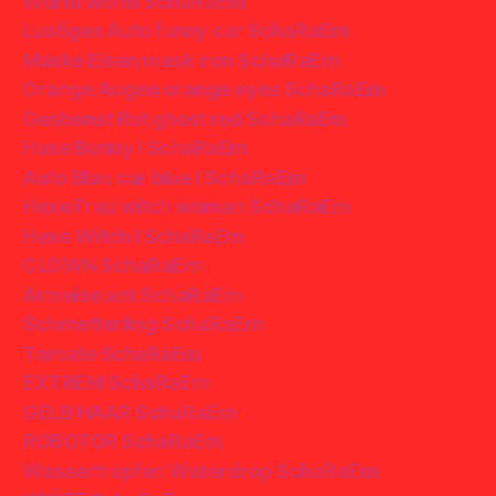
Wurm worm SchaRaEm
Lustiges Auto funny car SchaRaEm
Maske Eisen mask iron SchaRaEm
Orange Augen orange eyes SchaRaEm
Gesbenst Rot ghost red SchaRaEm
Hase Bunny I SchaRaEm
Auto Blau car blue I SchaRaEm
Hexe Frau witch woman SchaRaEm
Hexe Witch I SchaRaEm
CLOWN SchaRaEm
Armeise ant SchaRaEm
Schmetterling SchaRaEm
Tomate SchaRaEm
EXTREM SchaRaEm
GELB HAAR SchaRaEm
ROBOTOR SchaRaEm
Wassertropfen Waterdrop SchaRaEm