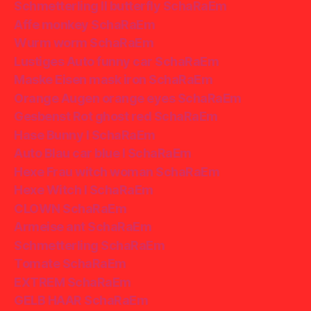
Schmetterling II butterfly SchaRaEm
Affe monkey SchaRaEm
Wurm worm SchaRaEm
Lustiges Auto funny car SchaRaEm
Maske Eisen mask iron SchaRaEm
Orange Augen orange eyes SchaRaEm
Gesbenst Rot ghost red SchaRaEm
Hase Bunny I SchaRaEm
Auto Blau car blue I SchaRaEm
Hexe Frau witch woman SchaRaEm
Hexe Witch I SchaRaEm
CLOWN SchaRaEm
Armeise ant SchaRaEm
Schmetterling SchaRaEm
Tomate SchaRaEm
EXTREM SchaRaEm
GELB HAAR SchaRaEm