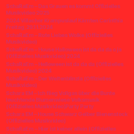
SchaRaEm – Das Grauen es kommt Offizielles
Musikvideo 2025
2024 Villacher Krampuslauf Kärnten Carinthia
Freitag, 29.11.2024
SchaRaEm – Rote Liebes Wolke (Offizielles
Musikvideo)
SchaRaEm – House Halloween ist da da da o ja
(Offizielles Musikvideo) 2024
SchaRaEm – Helloween ist da da da (Offizielles
Musikvideo) 2024
SchaRaEm – Der Weltenblinzla (Offizielles
Musikvideo)
Schara EM – Ich flieg Vollgas über die Bunte
leuchtende Blumenwiese Volksmusik
(Offizielles Musikvideo)Party Party
Schara EM – House Schwarz Gelber Bienenstock
(Offizielles Musikvideo)
SchaRaEm – Hier ist keiner allein (Offizielles