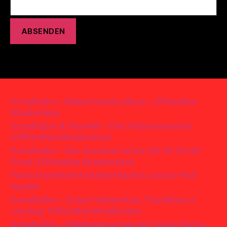
SchaRaEm – Meine Handy Maus – Offizielles
Musikvideo
SchaRaEm & Dominik – Der Patschenschuh
(Offizielles Musikvideo)
SchaRaEm – Der Sommer ist da mit 30 35 40
Grad (Offizielles Musikvideo)
Porec Bootsfahrt Astyle Marine Luxus in Full
Speed
SchaRaEm – Green Yellow Red „The Moon is
coming“ Offizielles Musikvideo
SchaRaEm – Willkommen bei der Clown Party –