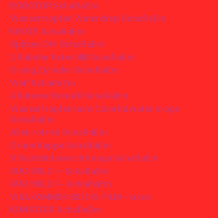
ROBOTOR SchaRaEm
Wassertropfen Waterdrop SchaRaEm
KRÖTE SchaRaEm
Spitzes Ohr SchaRaEm
2 Roboter Robot iiIII SchaRaEm
Orang Zylinder SchaRaEm
Wolf SchaRaEm
4 Roboter Robot II SchaRaEm
Wassertropfen bunt Colorful water drops
SchaRaEm
Alien rot red SchaRaEm
Grüne Kappe SchaRaEm
V Suchbild search image SchaRaEm
SUCHBILD I – SchaRaEm
SUCHBILD II – SchaRaEm
WILLKOMMEN BEI DIS-FILM – kunst
KÜNSTLER SchaRaEm