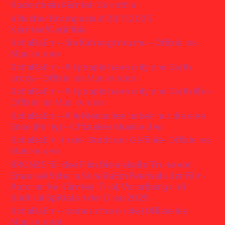
Radenthein Kärnten Carinthia
Villacher Krampuslauf 28.11.2025
Kärnten/Carinthia
SchaRaEm – die Kuh sagt mu mu – Offizielles
Musikvideo
SchaRaEm – All people have only one Earth
crazy – Offizielles Musikvideo
SchaRaEm – All people have only one Earth life –
Offizielles Musikvideo
SchaRaEm – Alle Menschen haben nur die eine
Erde (Party) – Offizielles Musikvideo
SchaRaEm -In der Stadt der Gefühle- Offizielles
Musikvideo
BRONZE für den Film Die eiskalte Truhe von
Emanuel Schara SchaRaEm Festivals der Film-
Autoren für Kärnten, Tirol, Vorarlberg und
Südtirol Spittal an der Drau 2025
SchaRaEm – come in the circle (Offizielles
Musikvideo)