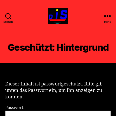
Suchen
Menü
DIS
-
FILM
-
Geschützt: Hintergrund
k
u
n
s
t
Dieser Inhalt ist passwortgeschützt. Bitte gib
unten das Passwort ein, um ihn anzeigen zu
können.
Passwort: