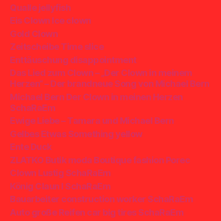
Qualle jellyfish
Eis Clown Ice clown
Gold Clown
Zeitscheibe Time slice
Enttäuschung disappointment
Das Lied zum Clown – „Der Clown in meinem
Herzen“ – Der brandneue Song von Michael Bern
Michael Bern Der Clown in meinen Herzen
SchaRaEm
Ewige Liebe – Tamara und Michael Bern
Gelbes Etwas Something yellow
Ente Duck
ZLATKO Butik moda Boutique fashion Porec
Clown Lustig SchaRaEm
König Claun I SchaRaEm
Bauarbeiter construction worker SchaRaEm
Auto große Reifen car big tires SchaRaEm