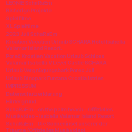
LEONIE SchaRaEm
Bisherige Projekte
Spielfilme
XL Spielfilme
2023 Juli SchaRaEm
Kroatien Vacation Urlaub SCHARA Hotel Isabella
Valamar Island Resort.
Poreč Kroatien Vacation Urlaub Schloss
Valamar Isabella V Level Castle SCHARA
Urlaub Vergnügungsbark Porec Juli
Urlaub Dinopark Funtana Croatia Istrien
IMPRESSUM
Datenschutzerklärung
Hintergrund
SchaRaEm – on the palm beach – Offizielles
Musikvideo – Isabella Valamar Island Resort
SchaRaEm – Die Sonneninsel unserer der
Träume (Offizielles Musikvideo)