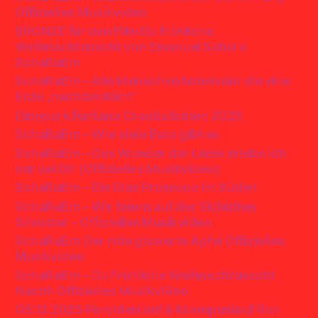
Offizielles Musikvideo
BRONZE für den Film Du fröhliche
Weihnachtsnacht von Emanuel Schara
SchaRaEm
SchaRaEm – Alle Menschen haben nur die eine
Erde „nachdenklich“
Dinopark Funtana Croatia Istrien 2025
SchaRaEm – Wie viele Bars gibt es
SchaRaEm – Das Wunder der Liebe erlebe ich
nur bei Dir (Offizielles Musikvideo)
SchaRaEm – Ein Glas Prosecco im Süden
SchaRaEm – Wir feiern auf der Skihütten
Silvester – Offizielles Musikvideo
SchaRaEm Der rote glasierte Apfel Offizielles
Musikvideo
SchaRaEm – Du Fröhliche Weihnachtsnacht
Nacht-Offizielles Musikvideo
05.12.2025 Perchtenlauf & Krampuslauf Run