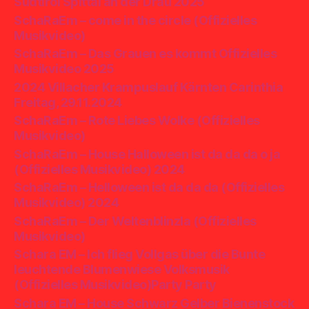
Südtirol Spittal an der Drau 2025
SchaRaEm – come in the circle (Offizielles
Musikvideo)
SchaRaEm – Das Grauen es kommt Offizielles
Musikvideo 2025
2024 Villacher Krampuslauf Kärnten Carinthia
Freitag, 29.11.2024
SchaRaEm – Rote Liebes Wolke (Offizielles
Musikvideo)
SchaRaEm – House Halloween ist da da da o ja
(Offizielles Musikvideo) 2024
SchaRaEm – Helloween ist da da da (Offizielles
Musikvideo) 2024
SchaRaEm – Der Weltenblinzla (Offizielles
Musikvideo)
Schara EM – Ich flieg Vollgas über die Bunte
leuchtende Blumenwiese Volksmusik
(Offizielles Musikvideo)Party Party
Schara EM – House Schwarz Gelber Bienenstock