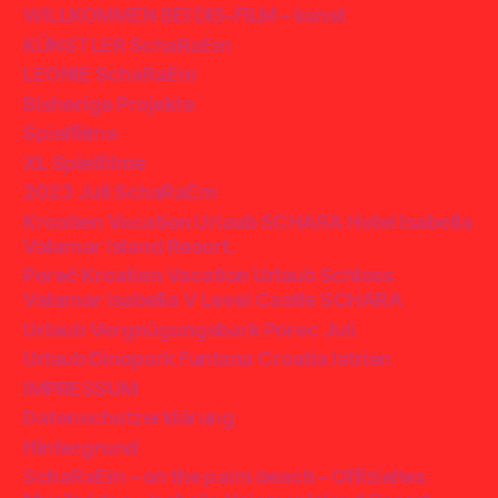
WILLKOMMEN BEI DIS-FILM – kunst
KÜNSTLER SchaRaEm
LEONIE SchaRaEm
Bisherige Projekte
Spielfilme
XL Spielfilme
2023 Juli SchaRaEm
Kroatien Vacation Urlaub SCHARA Hotel Isabella
Valamar Island Resort.
Poreč Kroatien Vacation Urlaub Schloss
Valamar Isabella V Level Castle SCHARA
Urlaub Vergnügungsbark Porec Juli
Urlaub Dinopark Funtana Croatia Istrien
IMPRESSUM
Datenschutzerklärung
Hintergrund
SchaRaEm – on the palm beach – Offizielles