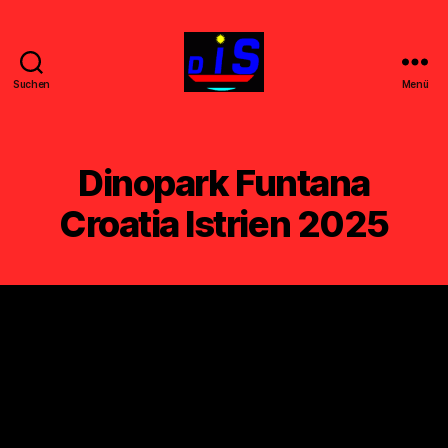
Suchen
Menü
DIS
-
FILM
-
Dinopark Funtana
k
u
Croatia Istrien 2025
n
s
t