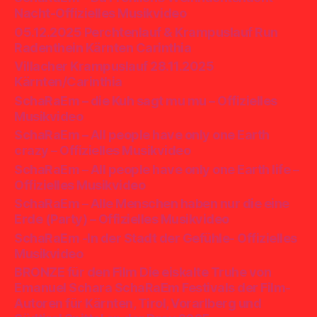
Nacht-Offizielles Musikvideo
05.12.2025 Perchtenlauf & Krampuslauf Run
Radenthein Kärnten Carinthia
Villacher Krampuslauf 28.11.2025
Kärnten/Carinthia
SchaRaEm – die Kuh sagt mu mu – Offizielles
Musikvideo
SchaRaEm – All people have only one Earth
crazy – Offizielles Musikvideo
SchaRaEm – All people have only one Earth life –
Offizielles Musikvideo
SchaRaEm – Alle Menschen haben nur die eine
Erde (Party) – Offizielles Musikvideo
SchaRaEm -In der Stadt der Gefühle- Offizielles
Musikvideo
BRONZE für den Film Die eiskalte Truhe von
Emanuel Schara SchaRaEm Festivals der Film-
Autoren für Kärnten, Tirol, Vorarlberg und