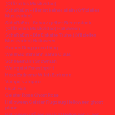
(Offizielles Musikvideo)
SchaRaEm – Hier ist keiner allein (Offizielles
Musikvideo)
SchaRaEm – Scharz gelber Bienenstock
(Offizielles Musikvideo) Halloween
SchaRaEm – Die Eiskalte Truhe (Offizielles
Musikvideo) Halloween
Grünes Ding green thing
Weihnachtsmann Santa Claus
Schneemann Snowman
Waldgeist Forest spirit
Hexe Exdreme Witch Exdreme
Vampir vampire
Fisch Fish
Geister Rose Ghost Rose
Helloween Geister Flugzeug Helloween ghost
plane
Helloween grünes Gesicht Helloween green