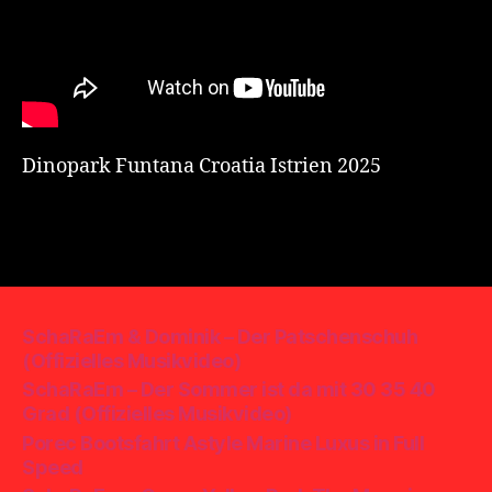
Dinopark Funtana Croatia Istrien 2025
SchaRaEm & Dominik – Der Patschenschuh
(Offizielles Musikvideo)
SchaRaEm – Der Sommer ist da mit 30 35 40
Grad (Offizielles Musikvideo)
Porec Bootsfahrt Astyle Marine Luxus in Full
Speed