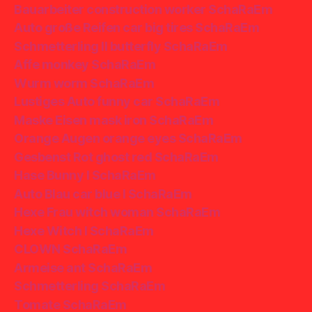
Bauarbeiter construction worker SchaRaEm
Auto große Reifen car big tires SchaRaEm
Schmetterling II butterfly SchaRaEm
Affe monkey SchaRaEm
Wurm worm SchaRaEm
Lustiges Auto funny car SchaRaEm
Maske Eisen mask iron SchaRaEm
Orange Augen orange eyes SchaRaEm
Gesbenst Rot ghost red SchaRaEm
Hase Bunny I SchaRaEm
Auto Blau car blue I SchaRaEm
Hexe Frau witch woman SchaRaEm
Hexe Witch I SchaRaEm
CLOWN SchaRaEm
Armeise ant SchaRaEm
Schmetterling SchaRaEm
Tomate SchaRaEm