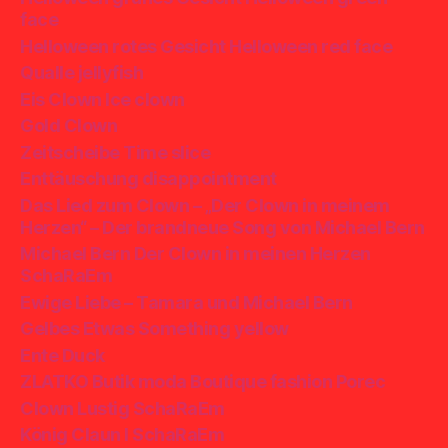
face
Helloween rotes Gesicht Helloween red face
Qualle jellyfish
Eis Clown Ice clown
Gold Clown
Zeitscheibe Time slice
Enttäuschung disappointment
Das Lied zum Clown – „Der Clown in meinem
Herzen“ – Der brandneue Song von Michael Bern
Michael Bern Der Clown in meinen Herzen
SchaRaEm
Ewige Liebe – Tamara und Michael Bern
Gelbes Etwas Something yellow
Ente Duck
ZLATKO Butik moda Boutique fashion Porec
Clown Lustig SchaRaEm
König Claun I SchaRaEm