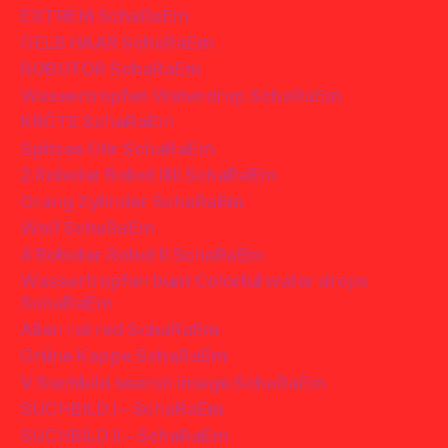
EXTREM SchaRaEm
GELB HAAR SchaRaEm
ROBOTOR SchaRaEm
Wassertropfen Waterdrop SchaRaEm
KRÖTE SchaRaEm
Spitzes Ohr SchaRaEm
2 Roboter Robot iiIII SchaRaEm
Orang Zylinder SchaRaEm
Wolf SchaRaEm
4 Roboter Robot II SchaRaEm
Wassertropfen bunt Colorful water drops
SchaRaEm
Alien rot red SchaRaEm
Grüne Kappe SchaRaEm
V Suchbild search image SchaRaEm
SUCHBILD I – SchaRaEm
SUCHBILD II – SchaRaEm