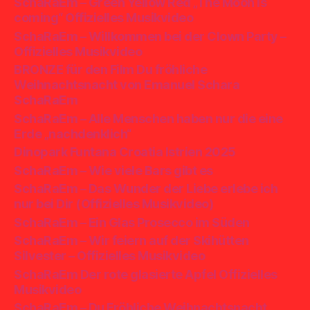
SchaRaEm – Green Yellow Red „The Moon is
coming“ Offizielles Musikvideo
SchaRaEm – Willkommen bei der Clown Party –
Offizielles Musikvideo
BRONZE für den Film Du fröhliche
Weihnachtsnacht von Emanuel Schara
SchaRaEm
SchaRaEm – Alle Menschen haben nur die eine
Erde „nachdenklich“
Dinopark Funtana Croatia Istrien 2025
SchaRaEm – Wie viele Bars gibt es
SchaRaEm – Das Wunder der Liebe erlebe ich
nur bei Dir (Offizielles Musikvideo)
SchaRaEm – Ein Glas Prosecco im Süden
SchaRaEm – Wir feiern auf der Skihütten
Silvester – Offizielles Musikvideo
SchaRaEm Der rote glasierte Apfel Offizielles
Musikvideo
SchaRaEm – Du Fröhliche Weihnachtsnacht