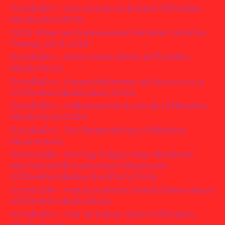
SchaRaEm – Das Grauen es kommt Offizielles
Musikvideo 2025
2024 Villacher Krampuslauf Kärnten Carinthia
Freitag, 29.11.2024
SchaRaEm – Rote Liebes Wolke (Offizielles
Musikvideo)
SchaRaEm – House Halloween ist da da da o ja
(Offizielles Musikvideo) 2024
SchaRaEm – Helloween ist da da da (Offizielles
Musikvideo) 2024
SchaRaEm – Der Weltenblinzla (Offizielles
Musikvideo)
Schara EM – Ich flieg Vollgas über die Bunte
leuchtende Blumenwiese Volksmusik
(Offizielles Musikvideo)Party Party
Schara EM – House Schwarz Gelber Bienenstock
(Offizielles Musikvideo)
SchaRaEm – Hier ist keiner allein (Offizielles