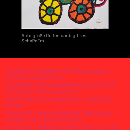
Auto große Reifen car big tires
SchaRaEm
SchaRaEm & Dominik – Der Patschenschuh
(Offizielles Musikvideo)
SchaRaEm – Der Sommer ist da mit 30 35 40
Grad (Offizielles Musikvideo)
Porec Bootsfahrt Astyle Marine Luxus in Full
Speed
SchaRaEm – Green Yellow Red „The Moon is
coming“ Offizielles Musikvideo
SchaRaEm – Willkommen bei der Clown Party –