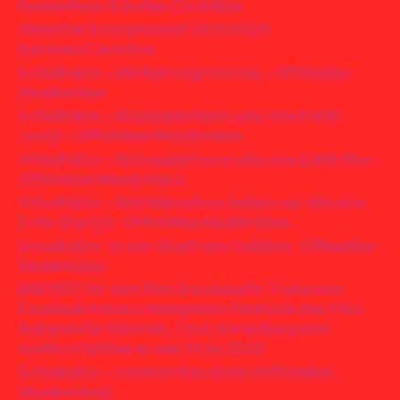
Radenthein Kärnten Carinthia
Villacher Krampuslauf 28.11.2025
Kärnten/Carinthia
SchaRaEm – die Kuh sagt mu mu – Offizielles
Musikvideo
SchaRaEm – All people have only one Earth
crazy – Offizielles Musikvideo
SchaRaEm – All people have only one Earth life –
Offizielles Musikvideo
SchaRaEm – Alle Menschen haben nur die eine
Erde (Party) – Offizielles Musikvideo
SchaRaEm -In der Stadt der Gefühle- Offizielles
Musikvideo
BRONZE für den Film Die eiskalte Truhe von
Emanuel Schara SchaRaEm Festivals der Film-
Autoren für Kärnten, Tirol, Vorarlberg und
Südtirol Spittal an der Drau 2025
SchaRaEm – come in the circle (Offizielles
Musikvideo)