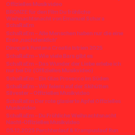
Offizielles Musikvideo
BRONZE für den Film Du fröhliche
Weihnachtsnacht von Emanuel Schara
SchaRaEm
SchaRaEm – Alle Menschen haben nur die eine
Erde „nachdenklich“
Dinopark Funtana Croatia Istrien 2025
SchaRaEm – Wie viele Bars gibt es
SchaRaEm – Das Wunder der Liebe erlebe ich
nur bei Dir (Offizielles Musikvideo)
SchaRaEm – Ein Glas Prosecco im Süden
SchaRaEm – Wir feiern auf der Skihütten
Silvester – Offizielles Musikvideo
SchaRaEm Der rote glasierte Apfel Offizielles
Musikvideo
SchaRaEm – Du Fröhliche Weihnachtsnacht
Nacht-Offizielles Musikvideo
05.12.2025 Perchtenlauf & Krampuslauf Run