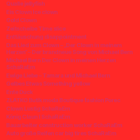
Qualle jellyfish
Eis Clown Ice clown
Gold Clown
Zeitscheibe Time slice
Enttäuschung disappointment
Das Lied zum Clown – „Der Clown in meinem
Herzen“ – Der brandneue Song von Michael Bern
Michael Bern Der Clown in meinen Herzen
SchaRaEm
Ewige Liebe – Tamara und Michael Bern
Gelbes Etwas Something yellow
Ente Duck
ZLATKO Butik moda Boutique fashion Porec
Clown Lustig SchaRaEm
König Claun I SchaRaEm
Bauarbeiter construction worker SchaRaEm
Auto große Reifen car big tires SchaRaEm