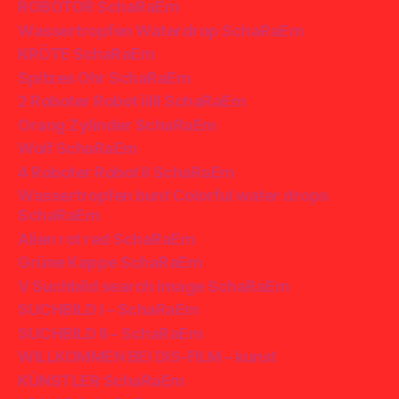
ROBOTOR SchaRaEm
Wassertropfen Waterdrop SchaRaEm
KRÖTE SchaRaEm
Spitzes Ohr SchaRaEm
2 Roboter Robot iiIII SchaRaEm
Orang Zylinder SchaRaEm
Wolf SchaRaEm
4 Roboter Robot II SchaRaEm
Wassertropfen bunt Colorful water drops
SchaRaEm
Alien rot red SchaRaEm
Grüne Kappe SchaRaEm
V Suchbild search image SchaRaEm
SUCHBILD I – SchaRaEm
SUCHBILD II – SchaRaEm
WILLKOMMEN BEI DIS-FILM – kunst
KÜNSTLER SchaRaEm