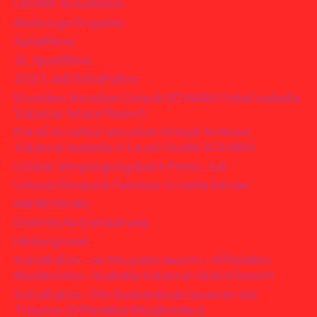
LEONIE SchaRaEm
Bisherige Projekte
Spielfilme
XL Spielfilme
2023 Juli SchaRaEm
Kroatien Vacation Urlaub SCHARA Hotel Isabella
Valamar Island Resort.
Poreč Kroatien Vacation Urlaub Schloss
Valamar Isabella V Level Castle SCHARA
Urlaub Vergnügungsbark Porec Juli
Urlaub Dinopark Funtana Croatia Istrien
IMPRESSUM
Datenschutzerklärung
Hintergrund
SchaRaEm – on the palm beach – Offizielles
Musikvideo – Isabella Valamar Island Resort
SchaRaEm – Die Sonneninsel unserer der
Träume (Offizielles Musikvideo)