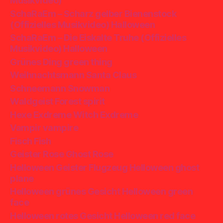
Musikvideo)
SchaRaEm – Scharz gelber Bienenstock
(Offizielles Musikvideo) Halloween
SchaRaEm – Die Eiskalte Truhe (Offizielles
Musikvideo) Halloween
Grünes Ding green thing
Weihnachtsmann Santa Claus
Schneemann Snowman
Waldgeist Forest spirit
Hexe Exdreme Witch Exdreme
Vampir vampire
Fisch Fish
Geister Rose Ghost Rose
Helloween Geister Flugzeug Helloween ghost
plane
Helloween grünes Gesicht Helloween green
face
Helloween rotes Gesicht Helloween red face