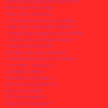
Schmetterling II butterfly SchaRaEm
Affe monkey SchaRaEm
Wurm worm SchaRaEm
Lustiges Auto funny car SchaRaEm
Maske Eisen mask iron SchaRaEm
Orange Augen orange eyes SchaRaEm
Gesbenst Rot ghost red SchaRaEm
Hase Bunny I SchaRaEm
Auto Blau car blue I SchaRaEm
Hexe Frau witch woman SchaRaEm
Hexe Witch I SchaRaEm
CLOWN SchaRaEm
Armeise ant SchaRaEm
Schmetterling SchaRaEm
Tomate SchaRaEm
EXTREM SchaRaEm
GELB HAAR SchaRaEm