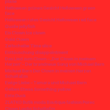
plane
Helloween grünes Gesicht Helloween green
face
Helloween rotes Gesicht Helloween red face
Qualle jellyfish
Eis Clown Ice clown
Gold Clown
Zeitscheibe Time slice
Enttäuschung disappointment
Das Lied zum Clown – „Der Clown in meinem
Herzen“ – Der brandneue Song von Michael Bern
Michael Bern Der Clown in meinen Herzen
SchaRaEm
Ewige Liebe – Tamara und Michael Bern
Gelbes Etwas Something yellow
Ente Duck
ZLATKO Butik moda Boutique fashion Porec
Clown Lustig SchaRaEm