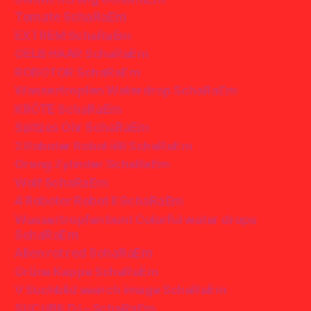
Tomate SchaRaEm
EXTREM SchaRaEm
GELB HAAR SchaRaEm
ROBOTOR SchaRaEm
Wassertropfen Waterdrop SchaRaEm
KRÖTE SchaRaEm
Spitzes Ohr SchaRaEm
2 Roboter Robot iiIII SchaRaEm
Orang Zylinder SchaRaEm
Wolf SchaRaEm
4 Roboter Robot II SchaRaEm
Wassertropfen bunt Colorful water drops
SchaRaEm
Alien rot red SchaRaEm
Grüne Kappe SchaRaEm
V Suchbild search image SchaRaEm
SUCHBILD I – SchaRaEm