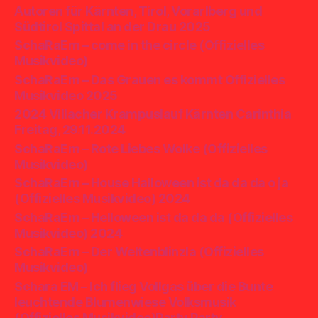
Autoren für Kärnten, Tirol, Vorarlberg und
Südtirol Spittal an der Drau 2025
SchaRaEm – come in the circle (Offizielles
Musikvideo)
SchaRaEm – Das Grauen es kommt Offizielles
Musikvideo 2025
2024 Villacher Krampuslauf Kärnten Carinthia
Freitag, 29.11.2024
SchaRaEm – Rote Liebes Wolke (Offizielles
Musikvideo)
SchaRaEm – House Halloween ist da da da o ja
(Offizielles Musikvideo) 2024
SchaRaEm – Helloween ist da da da (Offizielles
Musikvideo) 2024
SchaRaEm – Der Weltenblinzla (Offizielles
Musikvideo)
Schara EM – Ich flieg Vollgas über die Bunte
leuchtende Blumenwiese Volksmusik
(Offizielles Musikvideo)Party Party