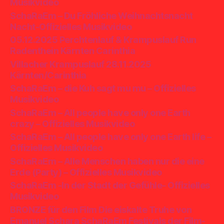
Musikvideo
SchaRaEm – Du Fröhliche Weihnachtsnacht
Nacht-Offizielles Musikvideo
05.12.2025 Perchtenlauf & Krampuslauf Run
Radenthein Kärnten Carinthia
Villacher Krampuslauf 28.11.2025
Kärnten/Carinthia
SchaRaEm – die Kuh sagt mu mu – Offizielles
Musikvideo
SchaRaEm – All people have only one Earth
crazy – Offizielles Musikvideo
SchaRaEm – All people have only one Earth life –
Offizielles Musikvideo
SchaRaEm – Alle Menschen haben nur die eine
Erde (Party) – Offizielles Musikvideo
SchaRaEm -In der Stadt der Gefühle- Offizielles
Musikvideo
BRONZE für den Film Die eiskalte Truhe von
Emanuel Schara SchaRaEm Festivals der Film-