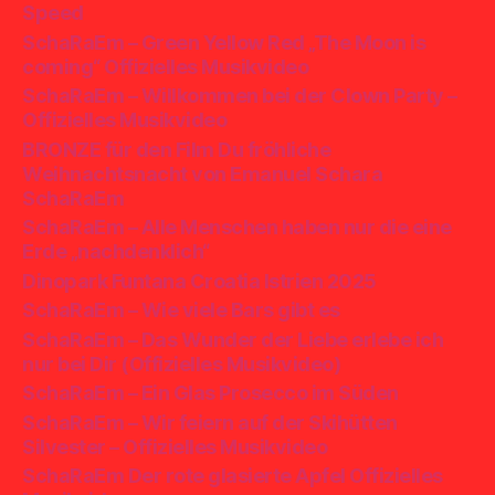
Speed
SchaRaEm – Green Yellow Red „The Moon is
coming“ Offizielles Musikvideo
SchaRaEm – Willkommen bei der Clown Party –
Offizielles Musikvideo
BRONZE für den Film Du fröhliche
Weihnachtsnacht von Emanuel Schara
SchaRaEm
SchaRaEm – Alle Menschen haben nur die eine
Erde „nachdenklich“
Dinopark Funtana Croatia Istrien 2025
SchaRaEm – Wie viele Bars gibt es
SchaRaEm – Das Wunder der Liebe erlebe ich
nur bei Dir (Offizielles Musikvideo)
SchaRaEm – Ein Glas Prosecco im Süden
SchaRaEm – Wir feiern auf der Skihütten
Silvester – Offizielles Musikvideo
SchaRaEm Der rote glasierte Apfel Offizielles