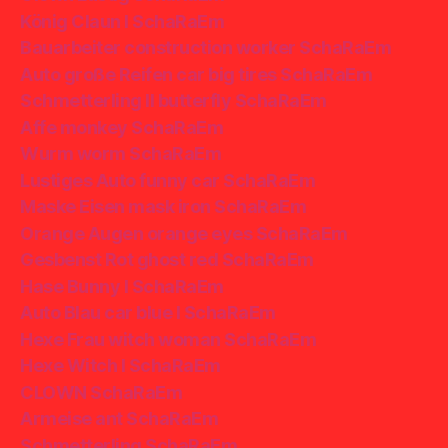
König Claun I SchaRaEm
Bauarbeiter construction worker SchaRaEm
Auto große Reifen car big tires SchaRaEm
Schmetterling II butterfly SchaRaEm
Affe monkey SchaRaEm
Wurm worm SchaRaEm
Lustiges Auto funny car SchaRaEm
Maske Eisen mask iron SchaRaEm
Orange Augen orange eyes SchaRaEm
Gesbenst Rot ghost red SchaRaEm
Hase Bunny I SchaRaEm
Auto Blau car blue I SchaRaEm
Hexe Frau witch woman SchaRaEm
Hexe Witch I SchaRaEm
CLOWN SchaRaEm
Armeise ant SchaRaEm
Schmetterling SchaRaEm