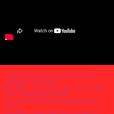
SchaRaEm & Dominik – Der Patschenschuh
(Offizielles Musikvideo)
SchaRaEm – Der Sommer ist da mit 30 35 40
Grad (Offizielles Musikvideo)
Porec Bootsfahrt Astyle Marine Luxus in Full
Speed
SchaRaEm – Green Yellow Red „The Moon is