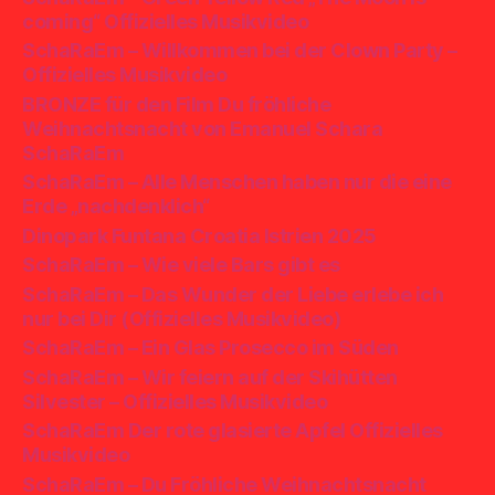
coming“ Offizielles Musikvideo
SchaRaEm – Willkommen bei der Clown Party –
Offizielles Musikvideo
BRONZE für den Film Du fröhliche
Weihnachtsnacht von Emanuel Schara
SchaRaEm
SchaRaEm – Alle Menschen haben nur die eine
Erde „nachdenklich“
Dinopark Funtana Croatia Istrien 2025
SchaRaEm – Wie viele Bars gibt es
SchaRaEm – Das Wunder der Liebe erlebe ich
nur bei Dir (Offizielles Musikvideo)
SchaRaEm – Ein Glas Prosecco im Süden
SchaRaEm – Wir feiern auf der Skihütten
Silvester – Offizielles Musikvideo
SchaRaEm Der rote glasierte Apfel Offizielles
Musikvideo
SchaRaEm – Du Fröhliche Weihnachtsnacht