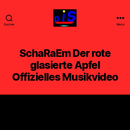
Suchen
Menü
DIS
-
FILM
-
SchaRaEm Der rote
k
u
glasierte Apfel
n
Offizielles Musikvideo
s
t