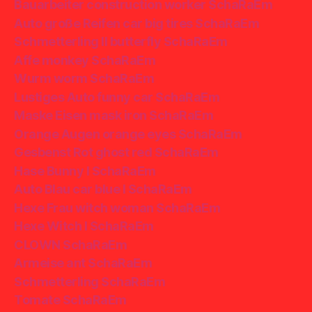
Bauarbeiter construction worker SchaRaEm
Auto große Reifen car big tires SchaRaEm
Schmetterling II butterfly SchaRaEm
Affe monkey SchaRaEm
Wurm worm SchaRaEm
Lustiges Auto funny car SchaRaEm
Maske Eisen mask iron SchaRaEm
Orange Augen orange eyes SchaRaEm
Gesbenst Rot ghost red SchaRaEm
Hase Bunny I SchaRaEm
Auto Blau car blue I SchaRaEm
Hexe Frau witch woman SchaRaEm
Hexe Witch I SchaRaEm
CLOWN SchaRaEm
Armeise ant SchaRaEm
Schmetterling SchaRaEm
Tomate SchaRaEm