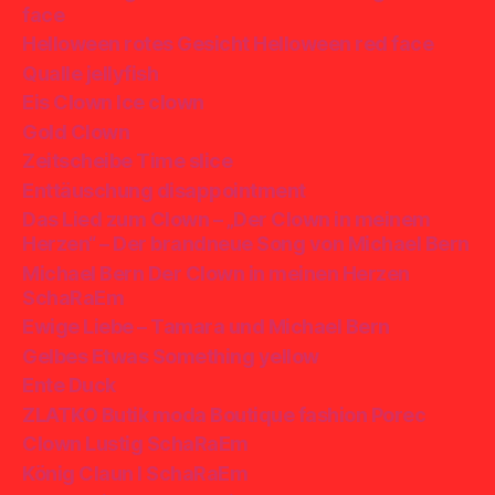
face
Helloween rotes Gesicht Helloween red face
Qualle jellyfish
Eis Clown Ice clown
Gold Clown
Zeitscheibe Time slice
Enttäuschung disappointment
Das Lied zum Clown – „Der Clown in meinem
Herzen“ – Der brandneue Song von Michael Bern
Michael Bern Der Clown in meinen Herzen
SchaRaEm
Ewige Liebe – Tamara und Michael Bern
Gelbes Etwas Something yellow
Ente Duck
ZLATKO Butik moda Boutique fashion Porec
Clown Lustig SchaRaEm
König Claun I SchaRaEm