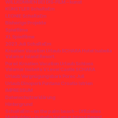
WILLKOMMEN BEI DIS-FILM – kunst
KÜNSTLER SchaRaEm
LEONIE SchaRaEm
Bisherige Projekte
Spielfilme
XL Spielfilme
2023 Juli SchaRaEm
Kroatien Vacation Urlaub SCHARA Hotel Isabella
Valamar Island Resort.
Poreč Kroatien Vacation Urlaub Schloss
Valamar Isabella V Level Castle SCHARA
Urlaub Vergnügungsbark Porec Juli
Urlaub Dinopark Funtana Croatia Istrien
IMPRESSUM
Datenschutzerklärung
Hintergrund
SchaRaEm – on the palm beach – Offizielles
Musikvideo – Isabella Valamar Island Resort