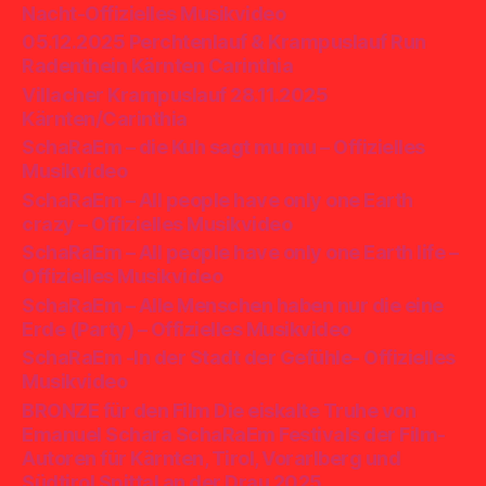
Nacht-Offizielles Musikvideo
05.12.2025 Perchtenlauf & Krampuslauf Run
Radenthein Kärnten Carinthia
Villacher Krampuslauf 28.11.2025
Kärnten/Carinthia
SchaRaEm – die Kuh sagt mu mu – Offizielles
Musikvideo
SchaRaEm – All people have only one Earth
crazy – Offizielles Musikvideo
SchaRaEm – All people have only one Earth life –
Offizielles Musikvideo
SchaRaEm – Alle Menschen haben nur die eine
Erde (Party) – Offizielles Musikvideo
SchaRaEm -In der Stadt der Gefühle- Offizielles
Musikvideo
BRONZE für den Film Die eiskalte Truhe von
Emanuel Schara SchaRaEm Festivals der Film-
Autoren für Kärnten, Tirol, Vorarlberg und
Südtirol Spittal an der Drau 2025