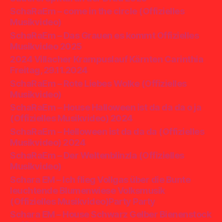
SchaRaEm – come in the circle (Offizielles
Musikvideo)
SchaRaEm – Das Grauen es kommt Offizielles
Musikvideo 2025
2024 Villacher Krampuslauf Kärnten Carinthia
Freitag, 29.11.2024
SchaRaEm – Rote Liebes Wolke (Offizielles
Musikvideo)
SchaRaEm – House Halloween ist da da da o ja
(Offizielles Musikvideo) 2024
SchaRaEm – Helloween ist da da da (Offizielles
Musikvideo) 2024
SchaRaEm – Der Weltenblinzla (Offizielles
Musikvideo)
Schara EM – Ich flieg Vollgas über die Bunte
leuchtende Blumenwiese Volksmusik
(Offizielles Musikvideo)Party Party
Schara EM – House Schwarz Gelber Bienenstock